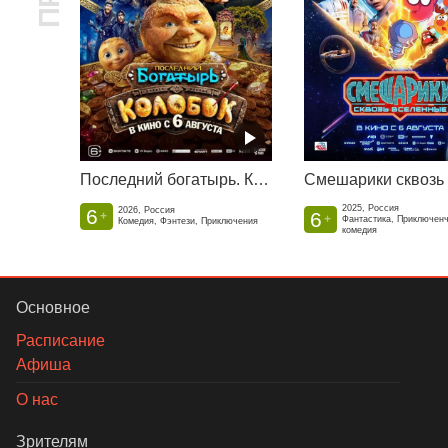
Последний богатырь. Колобок
2025, Россия
6
2026, Россия
6
+
+
Фантастика, Приключен
Комедия, Фэнтези, Приключения
комедия
Основное
Расписание
Афиша
О нас
Зрителям