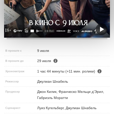
9 июля
В прокате с
29 июля
В прокате до
1 час 44 минуты (+11 мин. ролики)
Хронометраж
Джулиан Шнабель
Режиссер
Джон Килик, Франческо Мельци д’Эрил,
Продюсер
Габриэль Моратти
Луиз Кугельберг, Джулиан Шнабель
Сценарист