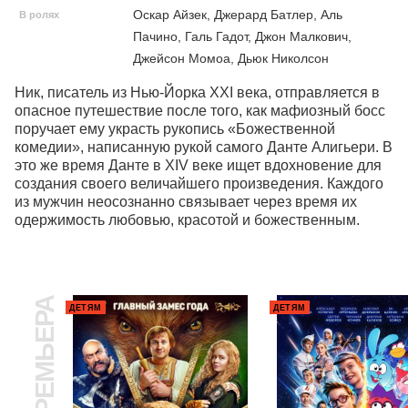
Оскар Айзек, Джерард Батлер, Аль
В ролях
Пачино, Галь Гадот, Джон Малкович,
Джейсон Момоа, Дьюк Николсон
Ник, писатель из Нью-Йорка XXI века, отправляется в 
опасное путешествие после того, как мафиозный босс 
поручает ему украсть рукопись «Божественной 
комедии», написанную рукой самого Данте Алигьери. В 
это же время Данте в XIV веке ищет вдохновение для 
создания своего величайшего произведения. Каждого 
из мужчин неосознанно связывает через время их 
одержимость любовью, красотой и божественным.
ПРЕМЬЕРА
ДЕТЯМ
ДЕТЯМ