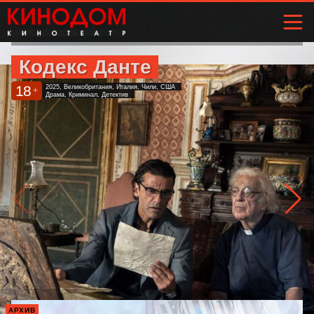
Кодекс Данте
18
2025, Великобритания, Италия, Чили, США
+
Драма, Криминал, Детектив
АРХИВ